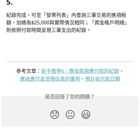
5.
紀錄完成，可至「發票列表」內查詢三筆交易的進項稅
額，加總為$25,000與實際情況相同；「資金帳戶明細」
則依照付款時間呈現三筆支出的紀錄。
參考文章：
新手教學6｜應收款與應付款的紀錄
、
應收應付金流預估表的運用
、
預計收付款日期
是否回答了您的問題？
😞
😐
😃