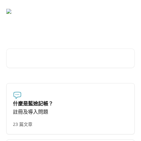
跳至主要內容
藍途記帳 幫助中心
搜尋文章…
什麼是藍途記帳？
註冊及導入問題
23 篇文章