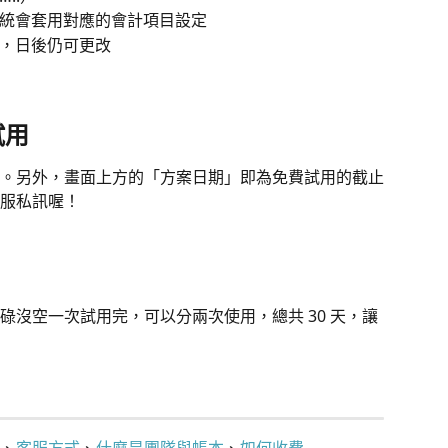
統會套用對應的會計項目設定
，日後仍可更改
試用
。另外，畫面上方的「方案日期」即為免費試用的截止
服私訊喔！
碌沒空一次試用完，可以分兩次使用，總共 30 天，讓
、
客服方式
、
什麼是團隊與帳本
、
如何收費