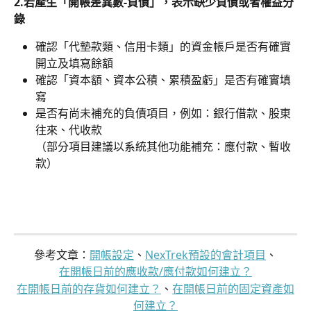
2.若產生「開帳差異數-負債」，表示缺少負債或者權益分
錄
確認「代墊款類、信用卡類」的資金帳戶是否有確實
開立及填寫餘額
確認「資本額、資本公積、累積盈虧」是否有確實填
寫
是否有尚未補充的負債項目，例如：銀行借款、股東
往來、代收款
（部分項目建議以系統其他功能補充：應付款、暫收
款）
參考文章：
開帳設定
、
NexTrek預設的會計項目
、
在開帳日前的應收款/應付款如何建立？
在開帳日前的存貨如何建立？
、
在開帳日前的固定資產如
何建立？