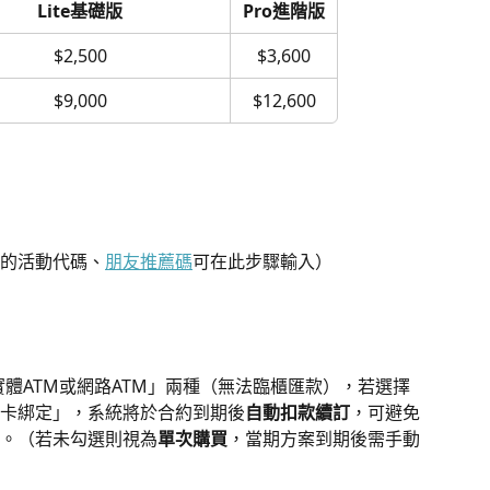
Lite基礎版
Pro進階版
$2,500
$3,600
$9,000
$12,600
的活動代碼、
朋友推薦碼
可在此步驟輸入）
體ATM或網路ATM」兩種（無法臨櫃匯款），若選擇
卡綁定」，系統將於合約到期後
自動扣款續訂
，可避免
。（若未勾選則視為
單次購買
，當期方案到期後需手動