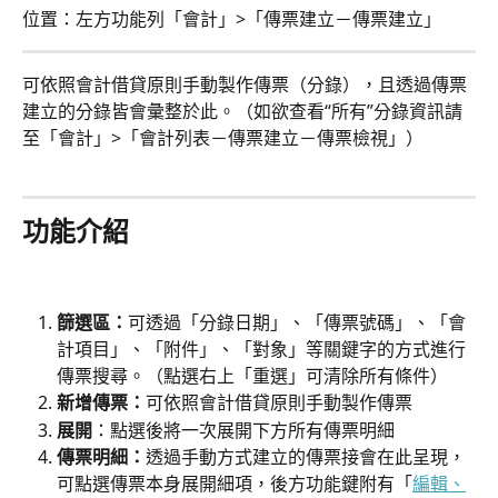
位置：左方功能列「會計」>「傳票建立－傳票建立」
可依照會計借貸原則手動製作傳票（分錄），且透過傳票
建立的分錄皆會彙整於此。（如欲查看“所有”分錄資訊請
至「會計」>「會計列表－傳票建立－傳票檢視」）
功能介紹
篩選區：
可透過「分錄日期」、「傳票號碼」、「會
計項目」、「附件」、「對象」等關鍵字的方式進行
傳票搜尋。（點選右上「重選」可清除所有條件）
新增傳票：
可依照會計借貸原則手動製作傳票
展開
：點選後將一次展開下方所有傳票明細
傳票明細：
透過手動方式建立的傳票接會在此呈現，
可點選傳票本身展開細項，後方功能鍵附有「
編輯、