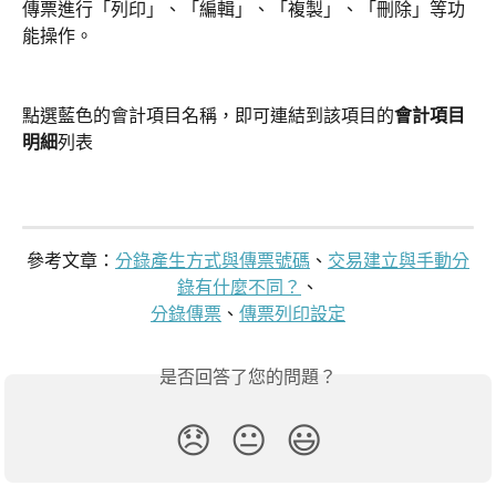
傳票進行「列印」、「編輯」、「複製」、「刪除」等功
能操作。
點選藍色的會計項目名稱，即可連結到該項目的
會計項目
明細
列表
參考文章：
分錄產生方式與傳票號碼
、
交易建立與手動分
錄有什麼不同？
、
分錄傳票
、
傳票列印設定
是否回答了您的問題？
😞
😐
😃