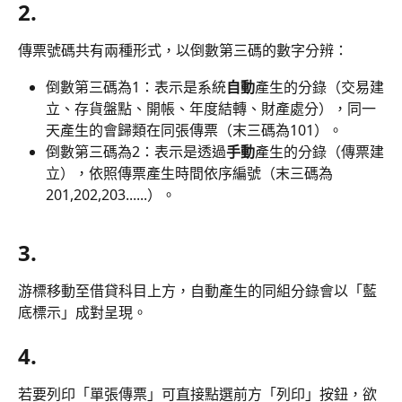
2.
傳票號碼共有兩種形式，以倒數第三碼的數字分辨：
倒數第三碼為1：表示是系統
自動
產生的分錄（交易建
立、存貨盤點、開帳、年度結轉、財產處分），同一
天產生的會歸類在同張傳票（末三碼為101）。
倒數第三碼為2：表示是透過
手動
產生的分錄（傳票建
立），依照傳票產生時間依序編號（末三碼為
201,202,203......）。
3.
游標移動至借貸科目上方，自動產生的同組分錄會以「藍
底標示」成對呈現。  
4.
若要列印「單張傳票」可直接點選前方「列印」按鈕，欲