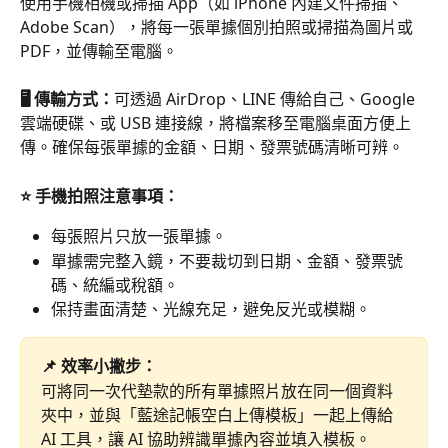
使用手機相機或掃描 App（如 iPhone 內建文件掃描、
Adobe Scan），將每一張單據個別拍照或掃描為圖片或 
PDF，並傳輸至電腦。
🖥️ 傳輸方式：
可透過 AirDrop、LINE 傳給自己、Google 
雲端硬碟、或 USB 連接線，將檔案移至電腦桌面方便上
傳。確保每張單據的金額、日期、發票號碼清晰可辨。
⭐️ 手機拍照注意事項：
每張照片只放一張單據。
單據需完整入鏡，不要裁切到日期、金額、發票號
碼、統編或稅額。
保持畫面清楚、光線充足，避免反光或模糊。
📌 效率小撇步：
可將同一次代墊款的所有單據照片放在同一個資料
夾中，並與「藍途記帳空白上傳模板」一起上傳給 
AI 工具，讓 AI 協助辨識單據內容並填入模板。