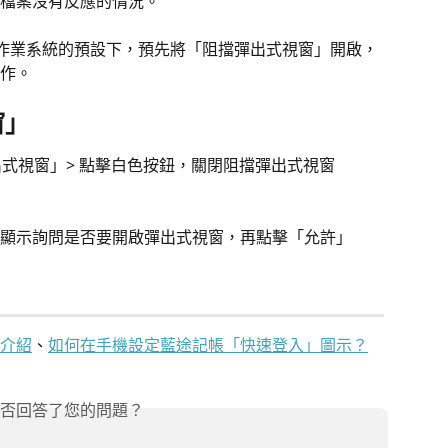
檔案沒有反應的情況。
S作業系統的預設下，預先將「阻擋彈出式視窗」開啟，
作。
窗」
擋彈出式視窗」> 點擊白色按鈕，關閉阻擋彈出式視窗
顯示詢問是否要開啟彈出式視窗，再點擊「允許」
介紹
、
如何在手機設定藍途記帳「快速登入」圖示？
否回答了您的問題？