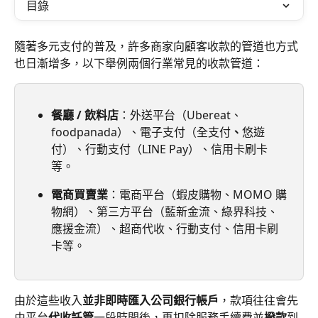
目錄
隨著多元支付的普及，許多商家向顧客收款的管道也方式
也日漸增多，以下舉例兩個行業常見的收款管道：
餐廳 / 飲料店
：外送平台（Ubereat、
foodpanada）、電子支付（全支付
、
悠遊
付）、行動支付（LINE Pay）、信用卡刷卡
等。
電商買賣業
：電商平台（蝦皮購物、MOMO 購
物網）、第三方平台（藍新金流、綠界科技、
應援金流）、超商代收、行動支付、信用卡刷
卡等。
由於這些收入
並非即時匯入公司銀行帳戶
，款項往往會先
由平台
代收託管
一段時間後，再扣除服務手續費並
撥款
到