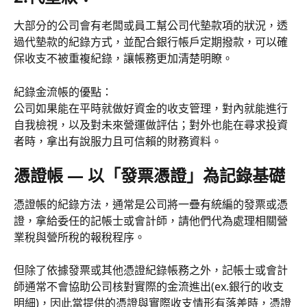
大部分的公司會有老闆或員工幫公司代墊款項的狀況，透
過代墊款的紀錄方式，並配合銀行帳戶定期撥款，可以確
保收支不被重複紀錄，讓帳務更加清楚明瞭。
紀錄金流帳的優點：
公司如果能在平時就做好資金的收支管理，對內就能進行
自我檢視，以及對未來營運做評估；對外也能在尋求投資
者時，拿出有說服力且可信賴的財務資料。
憑證帳 — 以「發票憑證」為記錄基礎
憑證帳的紀錄方法，通常是公司將一疊有統編的發票或憑
證，拿給委任的記帳士或會計師，請他們代為處理相關營
業稅與營所稅的報稅程序。
但除了依據發票或其他憑證紀錄帳務之外，記帳士或會計
師通常不會協助公司核對實際的金流進出(ex.銀行的收支
明細)，因此當提供的憑證與實際收支情形有落差時，憑證