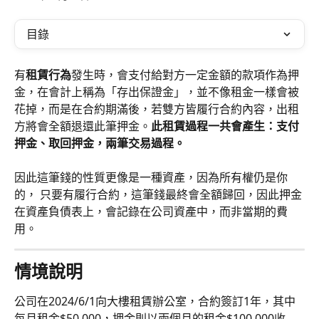
目錄
有
租賃行為
發生時，會支付給對方一定金額的款項作為押
金，在會計上稱為「存出保證金」，並不像租金一樣會被
花掉，而是在合約期滿後，若雙方皆履行合約內容，出租
方將會全額退還此筆押金。
此租賃過程一共會產生：支付
押金、取回押金，兩筆交易過程。
因此這筆錢的性質更像是一種資產，因為所有權仍是你
的， 只要有履行合約，這筆錢最終會全額歸回，因此押金
在資產負債表上，會記錄在公司資產中，而非當期的費
用。
情境說明
公司在2024/6/1向大樓租賃辦公室，合約簽訂1年，其中
每月租金$50,000，押金則以兩個月的租金$100,000收