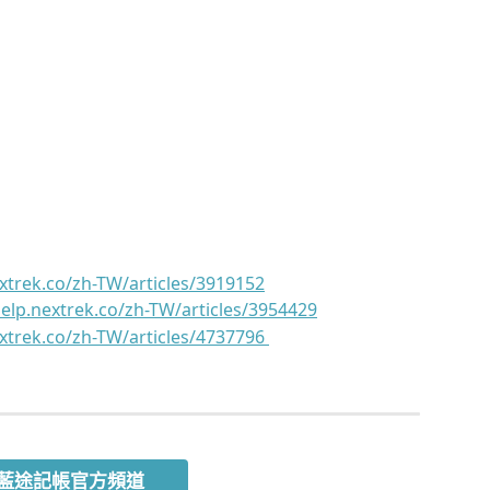
extrek.co/zh-TW/articles/3919152
help.nextrek.co/zh-TW/articles/3954429
extrek.co/zh-TW/articles/4737796 
藍途記帳官方頻道